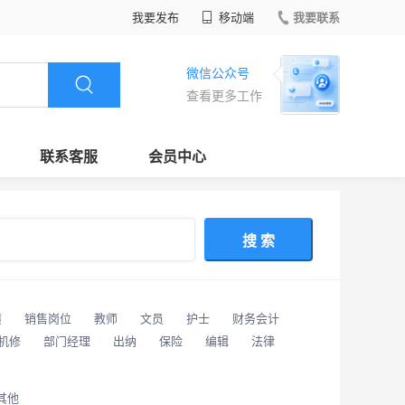
我要发布
移动端
我要联系
微信公众号
查看更多工作
联系客服
会员中心
搜 索
潢
销售岗位
教师
文员
护士
财务会计
/机修
部门经理
出纳
保险
编辑
法律
其他