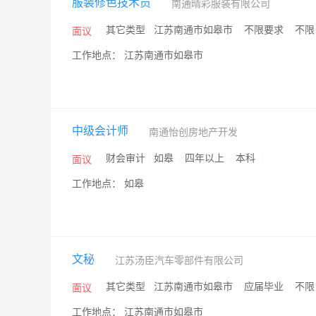
服装修色技术员
南通晴彩服装有限公司
/
其它类型
/
江苏南通市如皋市
/
不限要求
/
不
面议
工作地点： 江苏南通市如皋市
中级会计师
南通怡创房地产开发
/
财会审计
/
如皋
/
四年以上
/
本科
/
面议
工作地点： 如皋
文秘
江苏汤臣汽车零部件有限公司
/
其它类型
/
江苏南通市如皋市
/
应届毕业
/
不
面议
工作地点： 江苏南通市如皋市