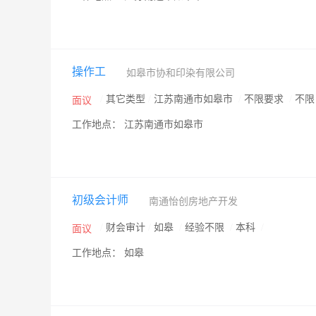
操作工
如皋市协和印染有限公司
/
其它类型
/
江苏南通市如皋市
/
不限要求
/
不
面议
工作地点： 江苏南通市如皋市
初级会计师
南通怡创房地产开发
/
财会审计
/
如皋
/
经验不限
/
本科
/
面议
工作地点： 如皋