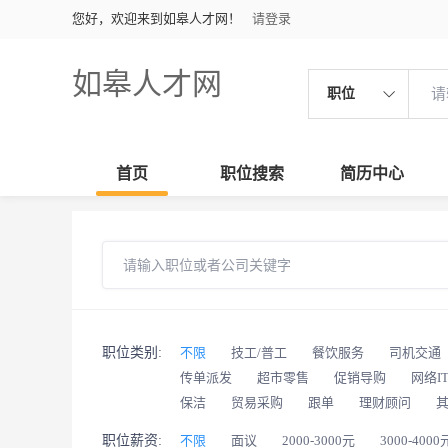
您好，欢迎来到如皋人才网！
请登录
如皋人才网
职位
首页
职位搜索
简历中心
职位类别:
不限
技工/普工
餐饮服务
司机交通
传单派发
超市零售
促销导购
网络I
保洁
贸易采购
跟单
理财顾问
职位薪资:
不限
面议
2000-3000元
3000-4000