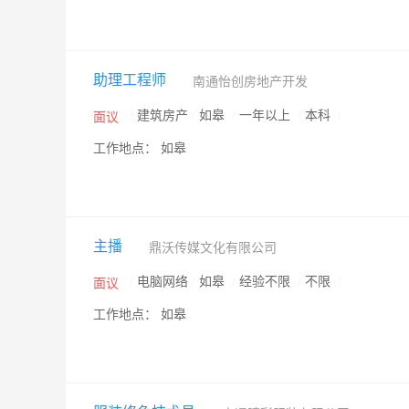
助理工程师
南通怡创房地产开发
/
建筑房产
/
如皋
/
一年以上
/
本科
/
面议
工作地点： 如皋
主播
鼎沃传媒文化有限公司
/
电脑网络
/
如皋
/
经验不限
/
不限
/
面议
工作地点： 如皋