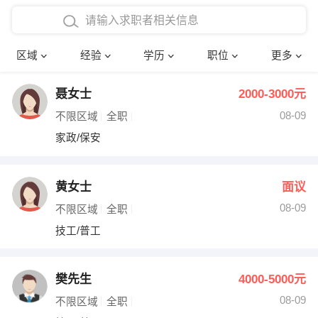
在校学生工作经验
本科
行政后勤
建筑装潢
确定
区域
经验
学历
职位
更多
三年以上工作经验
硕士
销售岗位
教师
聂女士
2000-3000元
四年以上工作经验
博士
文员
护士
08-09
不限区域
全职
五年以上工作经验
财务会计
传单派发
家政/保安
十年以上工作经验
超市零售
促销导购
黄女士
面议
网络IT
保健按摩
08-09
不限区域
全职
技工/普工
快递员
前台接待
收银员
技术员/工程师
樊先生
4000-5000元
08-09
水电/机修
部门经理
不限区域
全职